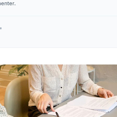
menter.
re