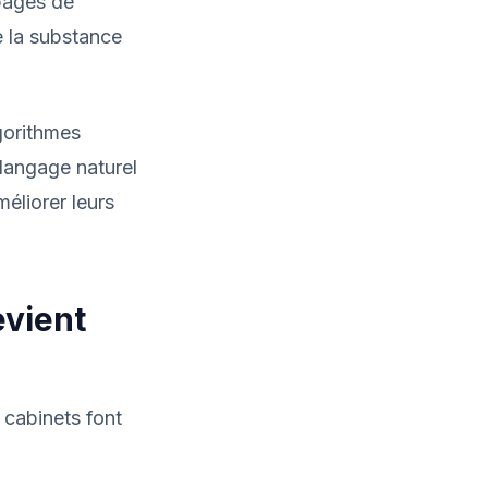
 pages de
e la substance
lgorithmes
langage naturel
éliorer leurs
evient
 cabinets font