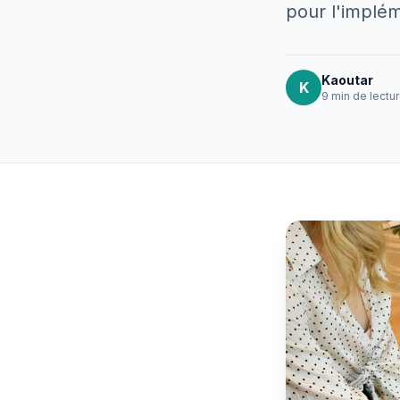
pour l'implé
Kaoutar
K
9 min
de lectu