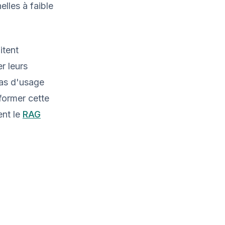
lles à faible
itent
r leurs
cas d'usage
former cette
ent le
RAG