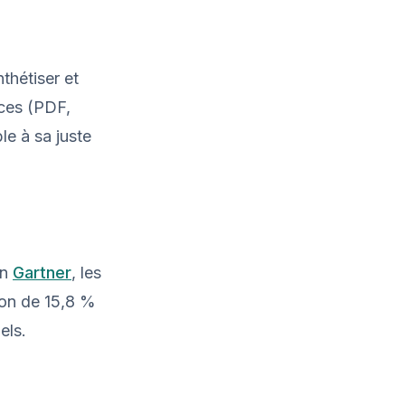
thétiser et
rces (PDF,
le à sa juste
on
Gartner
, les
ion de 15,8 %
els.