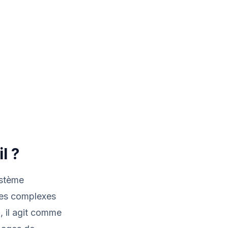
l ?
ystème
ées complexes
 il agit comme