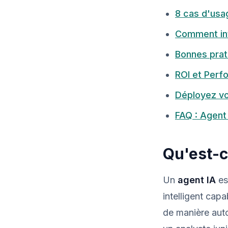
8 cas d'usa
Comment int
Bonnes prati
ROI et Perf
Déployez vo
FAQ : Agent 
Qu'est-c
Un
agent IA
es
intelligent cap
de manière aut