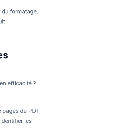
r du formatage,
it
es
n efficacité ?
e pages de PDF
dentifier les