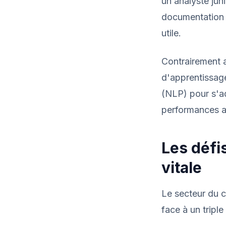
un analyste jun
documentation (
utile.
Contrairement au
d'apprentissag
(NLP) pour s'ad
performances au
Les défi
vitale
Le secteur du c
face à un triple