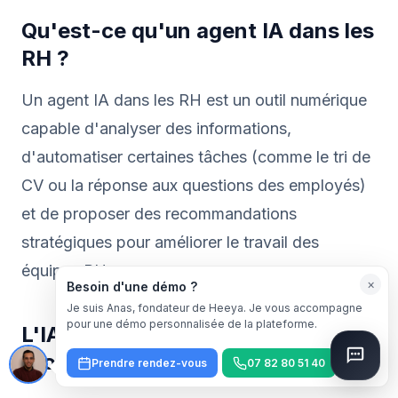
Qu'est-ce qu'un agent IA dans les
RH ?
Un agent IA dans les RH est un outil numérique
capable d'analyser des informations,
d'automatiser certaines tâches (comme le tri de
CV ou la réponse aux questions des employés)
et de proposer des recommandations
stratégiques pour améliorer le travail des
équipes RH.
×
Besoin d'une démo ?
Je suis Anas, fondateur de Heeya. Je vous accompagne
pour une démo personnalisée de la plateforme.
L'IA va-t-elle remplacer les
professionnels des RH ?
Prendre rendez-vous
07 82 80 51 40