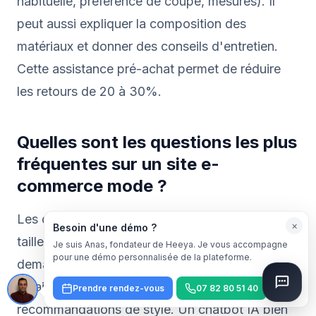
habituelle, préférence de coupe, mesures). Il
peut aussi expliquer la composition des
matériaux et donner des conseils d'entretien.
Cette assistance pré-achat permet de réduire
les retours de 20 à 30%.
Quelles sont les questions les plus
fréquentes sur un site e-
commerce mode ?
Les questions les plus courantes concernent les
×
Besoin d'une démo ?
tailles et les correspondances (40% des
Je suis Anas, fondateur de Heeya. Je vous accompagne
pour une démo personnalisée de la plateforme.
demandes), la disponibilité des produits, les
délais de livraison, la politique de retour, et les
Prendre rendez-vous
07 82 80 51 40
recommandations de style. Un chatbot IA bien