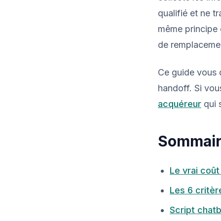
qualifié et ne 
même principe
de remplacement 
Ce guide vous d
handoff. Si vou
acquéreur
qui 
Sommai
Le vrai coût
Les 6 critèr
Script chatb