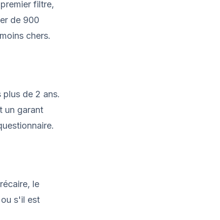
 premier filtre,
yer de 900
 moins chers.
s plus de 2 ans.
t un garant
questionnaire.
récaire, le
u s'il est
.