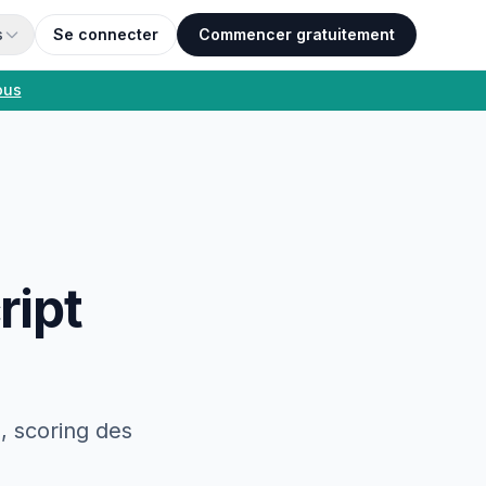
s
Se connecter
Commencer gratuitement
ous
ript
s, scoring des