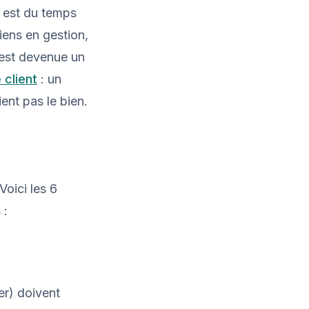
é est du temps
iens en gestion,
est devenue un
 client
: un
ent pas le bien.
Voici les 6
 :
er) doivent