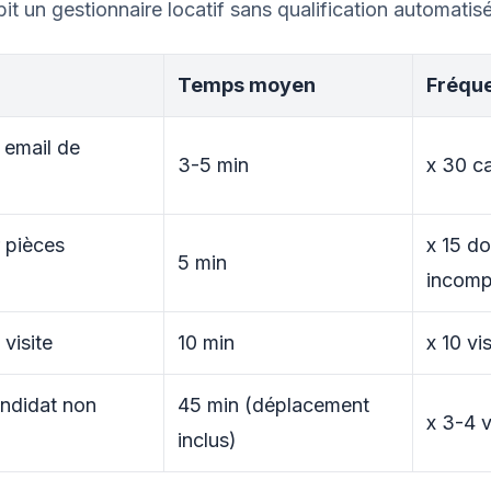
it un gestionnaire locatif sans qualification automatisé
Temps moyen
Fréqu
n email de
3-5 min
x 30 c
 pièces
x 15 do
5 min
incomp
visite
10 min
x 10 vi
andidat non
45 min (déplacement
x 3-4 v
inclus)