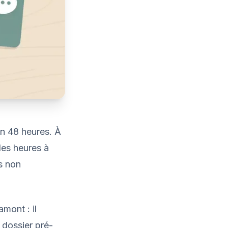
en 48 heures. À
des heures à
s non
mont : il
n dossier pré-