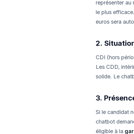
représenter a
le plus efficac
euros sera auto
2. Situatio
CDI (hors pério
Les CDD, intéri
solide. Le chat
3. Présenc
Si le candidat n
chatbot demande
éligible à la
gar