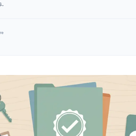
s.
re