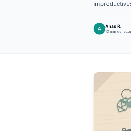
improductive
Anas R.
A
13 min
de lectu