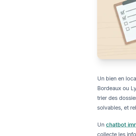
Un bien en loca
Bordeaux ou Lyo
trier des dossi
solvables, et r
Un
chatbot imm
collecte les inf