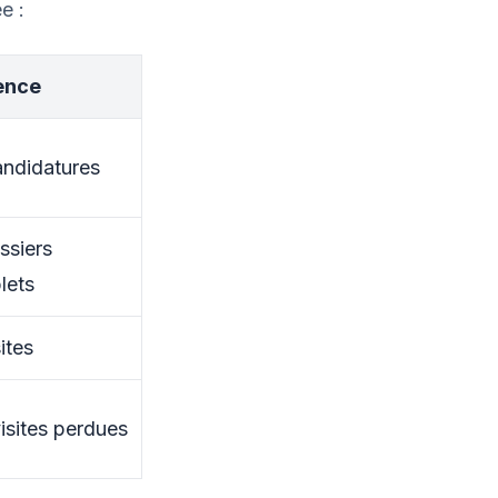
e :
ence
andidatures
ssiers
lets
sites
isites perdues