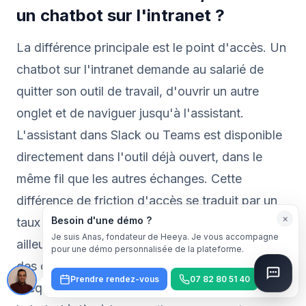
un chatbot sur l'intranet ?
La différence principale est le point d'accès. Un
chatbot sur l'intranet demande au salarié de
quitter son outil de travail, d'ouvrir un autre
onglet et de naviguer jusqu'à l'assistant.
L'assistant dans Slack ou Teams est disponible
directement dans l'outil déjà ouvert, dans le
même fil que les autres échanges. Cette
différence de friction d'accès se traduit par un
×
Besoin d'une démo ?
taux d'utilisation 3 à 5 fois supérieur. Par
Je suis Anas, fondateur de Heeya. Je vous accompagne
ailleurs, l'intégration dans Slack/Teams permet
pour une démo personnalisée de la plateforme.
des conversations contextuelles dans un canal
Prendre rendez-vous
07 82 80 51 40
d'équipe spécifique (ex. #onboarding, #it-