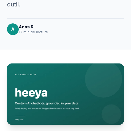
outil.
Anas R.
A
17 min
de lecture