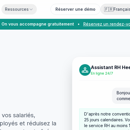
🇫🇷
Ressources
Réserver une démo
Françai
On vous accompagne gratuitement
•
Réservez un rendez-v
Assistant RH He
En ligne 24/7
Bonjou
commen
D'après notre conventio
vos salariés,
25 jours calendaires. V
loyés et réduisez la
le service RH au moins 