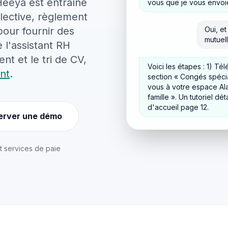
Heeya est entraîné
vous que je vous envoi
lective, règlement
 pour fournir des
Oui, e
mutuell
 l'assistant RH
nt et le tri de CV,
Voici les étapes : 1) Tél
nt
.
section « Congés spécia
vous à votre espace Ala
famille ». Un tutoriel dét
d'accueil page 12.
erver une démo
t services de paie