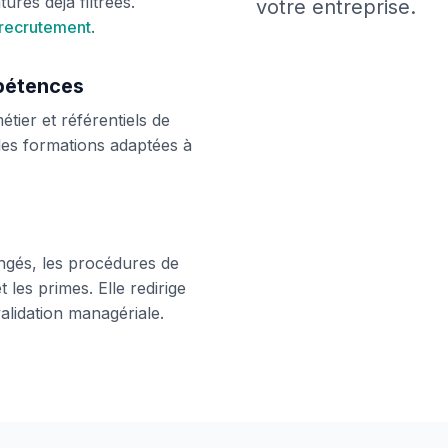
ures déjà filtrées.
votre entreprise.
 recrutement
.
pétences
tier et référentiels de
les formations adaptées à
ngés, les procédures de
t les primes. Elle redirige
alidation managériale.