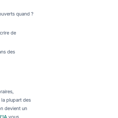
 ouverts quand ?
crire de
dans des
raires,
 la plupart des
on devient un
l'IA
vous