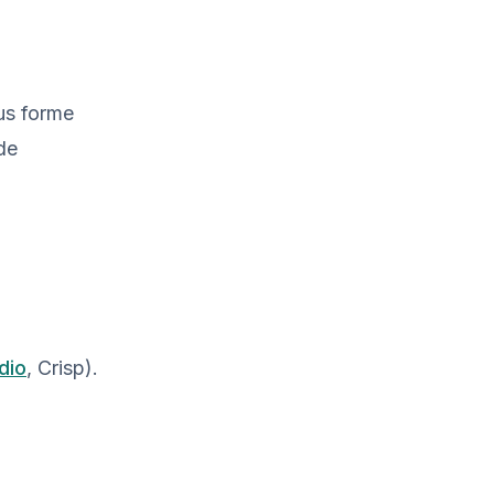
ous forme
 de
dio
, Crisp).