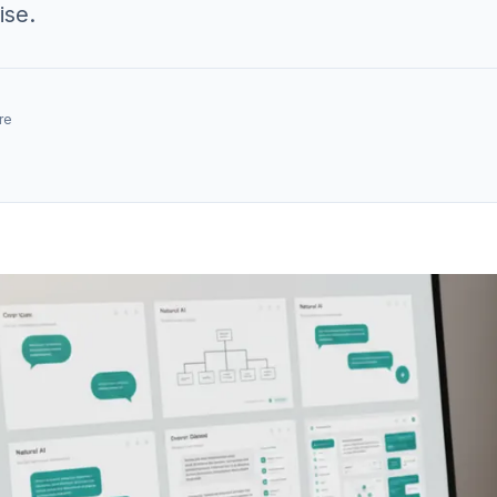
ise.
re