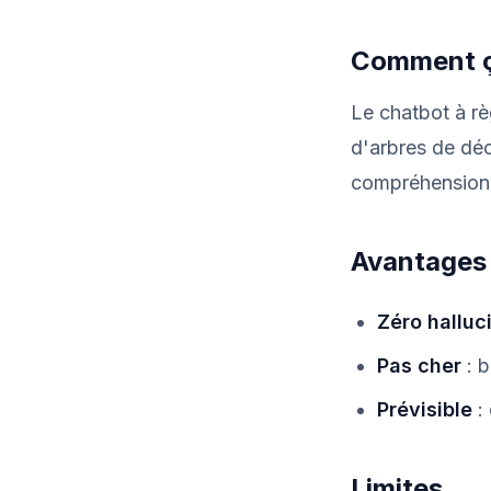
Comment ç
Le chatbot à rè
d'arbres de déci
compréhension 
Avantages
Zéro halluc
Pas cher
: b
Prévisible
:
Limites