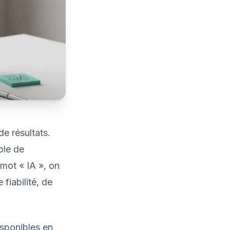
e résultats.
ple de
 mot « IA », on
fiabilité, de
sponibles en