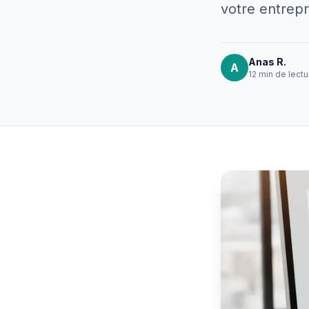
votre entrepr
Anas R.
A
12 min
de lectu