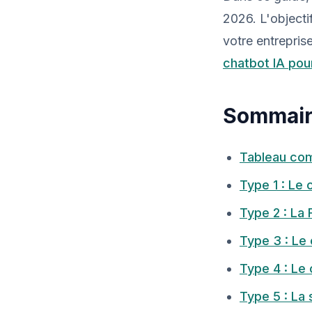
2026. L'objecti
votre entreprise
chatbot IA pou
Sommai
Tableau com
Type 1 : Le 
Type 2 : La
Type 3 : Le
Type 4 : Le
Type 5 : La 