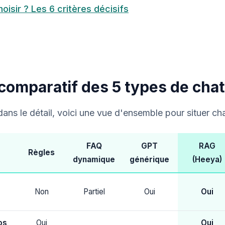
isir ? Les 6 critères décisifs
comparatif des 5 types de chat
dans le détail, voici une vue d'ensemble pour situer c
FAQ
GPT
RAG
Règles
dynamique
générique
(Heeya)
Non
Partiel
Oui
Oui
os
Oui
Oui