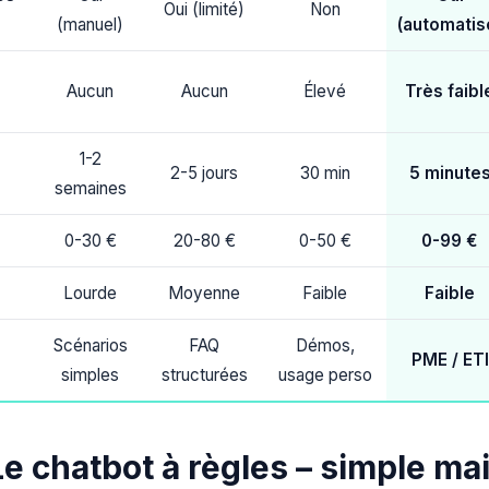
Oui (limité)
Non
(manuel)
(automatis
Aucun
Aucun
Élevé
Très faibl
1-2
2-5 jours
30 min
5 minute
semaines
0-30 €
20-80 €
0-50 €
0-99 €
Lourde
Moyenne
Faible
Faible
Scénarios
FAQ
Démos,
PME / ETI
simples
structurées
usage perso
Le chatbot à règles – simple mai