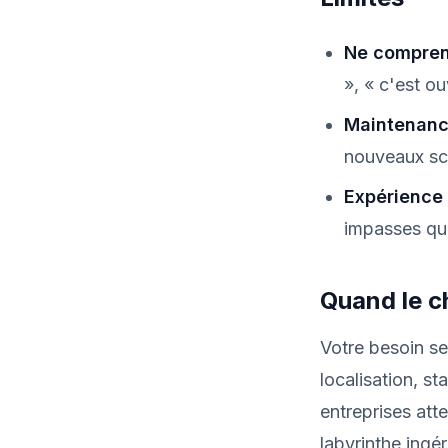
Ne compren
», « c'est ou
Maintenanc
nouveaux sc
Expérience 
impasses qua
Quand le ch
Votre besoin se 
localisation, s
entreprises att
labyrinthe ingé