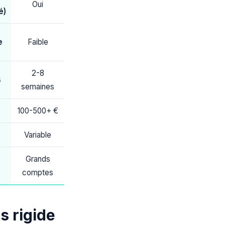
Oui
é)
e
Faible
2-8
s
semaines
100-500+ €
Variable
Grands
comptes
s rigide