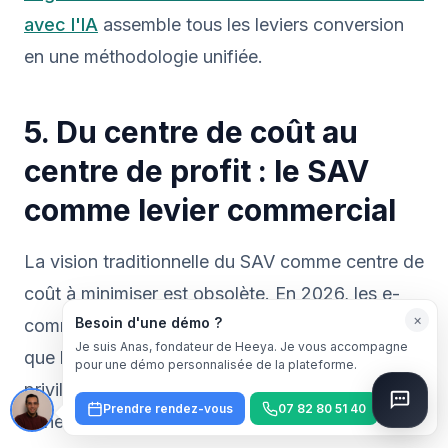
avec l'IA
assemble tous les leviers conversion
en une méthodologie unifiée.
5. Du centre de coût au
centre de profit : le SAV
comme levier commercial
La vision traditionnelle du SAV comme centre de
coût à minimiser est obsolète. En 2026, les e-
×
Besoin d'une démo ?
commerçants les plus performants ont compris
Je suis Anas, fondateur de Heeya. Je vous accompagne
que le SAV est un point de contact commercial
pour une démo personnalisée de la plateforme.
privilégié : le client est déjà identifié, il a déjà
Prendre rendez-vous
07 82 80 51 40
acheté, et son intention est haute.