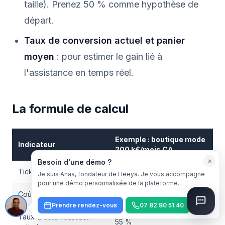
taille). Prenez 50 % comme hypothèse de
départ.
Taux de conversion actuel et panier
moyen
: pour estimer le gain lié à
l'assistance en temps réel.
La formule de calcul
Exemple : boutique mode
Indicateur
200 k€/mois CA
×
Besoin d'une démo ?
Tickets support/mois
800
Je suis Anas, fondateur de Heeya. Je vous accompagne
pour une démo personnalisée de la plateforme.
Coût moyen par ticket
5 €
Prendre rendez-vous
07 82 80 51 40
Taux d'automatisation
55 %