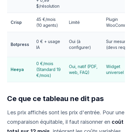
+ 0,99
$/résolution
45 €/mois
Plugin
Crisp
Limité
(10 agents)
WooCommer
0 € + usage
Oui (à
Sur mesure
Botpress
IA
configurer)
(devs requis
0 €/mois
Oui, natif (PDF,
Widget
Heeya
(Standard 19
web, FAQ)
universel + A
€/mois)
Ce que ce tableau ne dit pas
Les prix affichés sont les prix d'entrée. Pour une
comparaison équitable, il faut raisonner en
coût
total sur 12 mois
, intégrant les coûts variables,