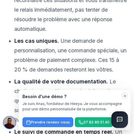
reconnaître ces situations et vous transmettre
le relais immédiatement, pas tenter de
résoudre le problème avec une réponse
automatique.
Les cas uniques.
Une demande de
personnalisation, une commande spéciale, un
problème de paiement complexe. Ces 15 à
20 % de demandes resteront les vôtres.
La qualité de votre documentation.
Le
chatbot est aussi bon que les informations
×
Besoin d'une démo ?
que vous lui donnez. Si vos fiches produits
Je suis Anas, fondateur de Heeya. Je vous accompagne
pour une démo personnalisée de la plateforme.
sont incomplètes ou vos conditions de
livraison floues, ses réponses le seront aussi.
Prendre rendez-vous
07 82 80 51 40
Le suivi de commande en temps réel.
Un