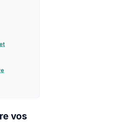
et
re
tre vos