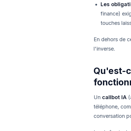
Les obligati
finance) exi
touches lai
En dehors de ce
l'inverse.
Qu'est-c
fonction
Un
callbot IA
(
téléphone, comp
conversation p