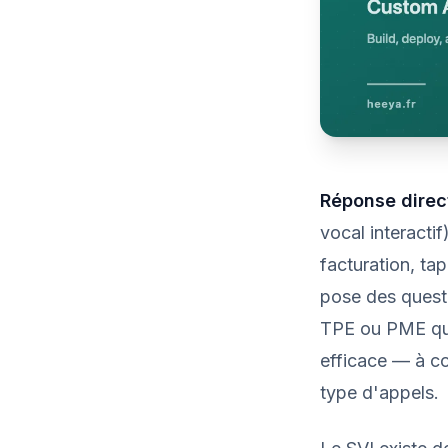
Réponse direct
vocal interacti
facturation, ta
pose des questi
TPE ou PME qui 
efficace — à co
type d'appels.