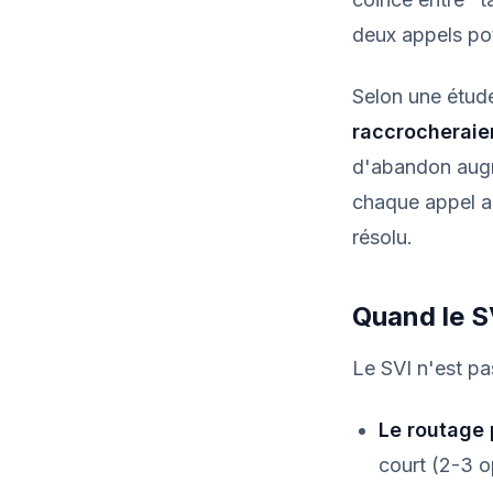
deux appels pote
Selon une étud
raccrocheraie
d'abandon augm
chaque appel a
résolu.
Quand le S
Le SVI n'est pas
Le routage 
court (2-3 op