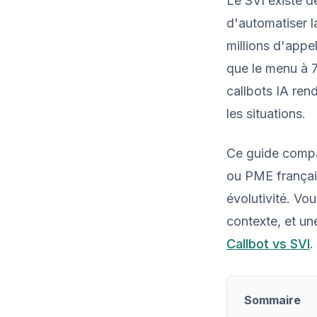
Le SVI existe d
d'automatiser l
millions d'appe
que le menu à 7
callbots IA ren
les situations.
Ce guide compa
ou PME française
évolutivité. Vo
contexte, et un
Callbot vs SVI
.
Sommaire