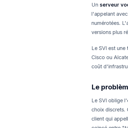
Un
serveur voc
l'appelant ave
numérotées. L'a
versions plus r
Le SVI est une 
Cisco ou Alcate
coût d'infrastru
Le problèm
Le SVI oblige l'
choix discrets.
client qui app
coincé entre "