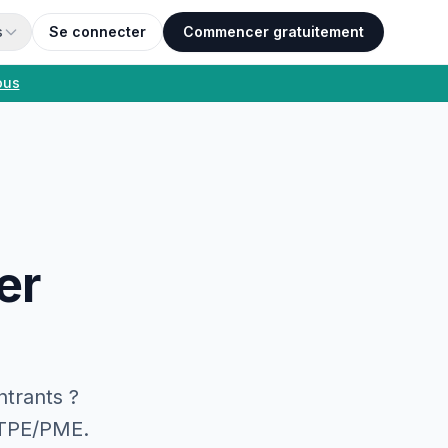
s
Se connecter
Commencer gratuitement
ous
er
ntrants ?
 TPE/PME.