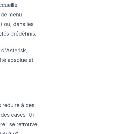
cueille
s de menu
) ou, dans les
lés prédéfinis.
 d'Asterisk,
ité absolue et
s réduire à des
s des cases. Un
re" se retrouve
abilité" —