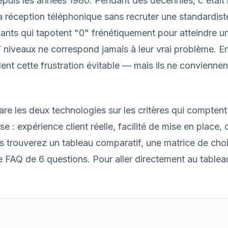
epuis les années 1980. Pendant des décennies, c'était 
a réception téléphonique sans recruter une standardiste
lants qui tapotent "0" frénétiquement pour atteindre u
 niveaux ne correspond jamais à leur vrai problème. E
dent cette frustration évitable — mais ils ne conviennen
re les deux technologies sur les critères qui compten
 : expérience client réelle, facilité de mise en place, c
us trouverez un tableau comparatif, une matrice de cho
e FAQ de 6 questions. Pour aller directement au tablea