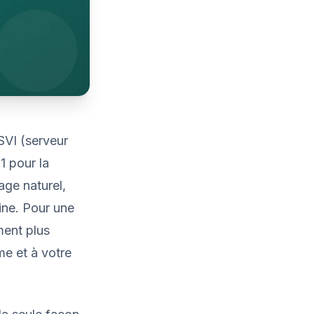
SVI (serveur
1 pour la
age naturel,
ine. Pour une
ment plus
me et à votre