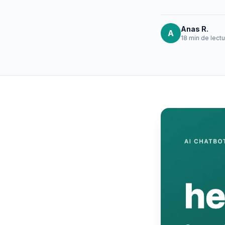
Anas R.
A
18 min
de lectu