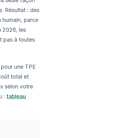
la seule façon
. Résultat : des
n humain, parce
n 2026, les
t pas à toutes
t pour une TPE
oût total et
ix selon votre
u :
tableau