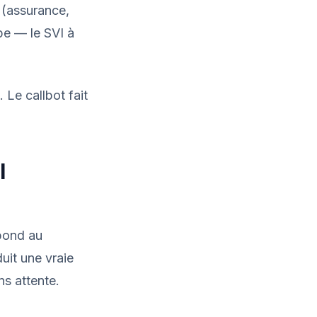
 (assurance,
pe — le SVI à
 Le callbot fait
l
pond au
uit une vraie
s attente.