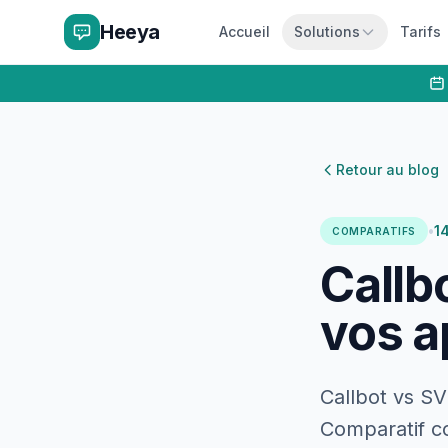
Heeya
Accueil
Solutions
Tarifs
Retour au blog
•
1
COMPARATIFS
Callb
vos a
Callbot vs SV
Comparatif c