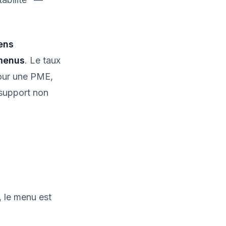
ens
 menus
. Le taux
our une PME,
support non
, le menu est