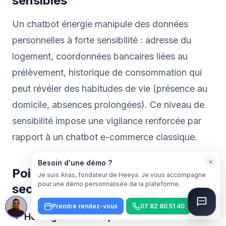
sensibles
Un chatbot énergie manipule des données
personnelles à forte sensibilité : adresse du
logement, coordonnées bancaires liées au
prélèvement, historique de consommation qui
peut révéler des habitudes de vie (présence au
domicile, absences prolongées). Ce niveau de
sensibilité impose une vigilance renforcée par
rapport à un chatbot e-commerce classique.
×
Besoin d'une démo ?
Points de vigilance spécifiques au
Je suis Anas, fondateur de Heeya. Je vous accompagne
pour une démo personnalisée de la plateforme.
secteur
Prendre rendez-vous
07 82 80 51 40
Hébergement européen
: les données de