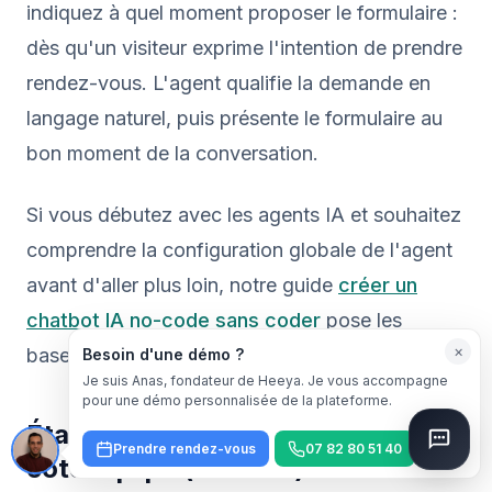
indiquez à quel moment proposer le formulaire :
dès qu'un visiteur exprime l'intention de prendre
rendez-vous. L'agent qualifie la demande en
langage naturel, puis présente le formulaire au
bon moment de la conversation.
Si vous débutez avec les agents IA et souhaitez
comprendre la configuration globale de l'agent
avant d'aller plus loin, notre guide
créer un
chatbot IA no-code sans coder
pose les
×
bases.
Besoin d'une démo ?
Je suis Anas, fondateur de Heeya. Je vous accompagne
pour une démo personnalisée de la plateforme.
Étape 3 — Traiter la demande
Prendre rendez-vous
07 82 80 51 40
côté équipe (variable)