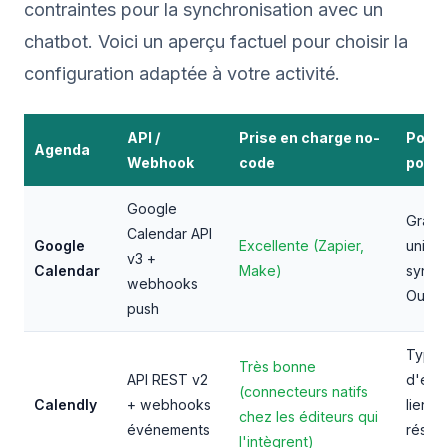
contraintes pour la synchronisation avec un
chatbot. Voici un aperçu factuel pour choisir la
configuration adaptée à votre activité.
API /
Prise en charge no-
Point
Agenda
Webhook
code
pour 
Google
Gratui
Calendar API
Google
Excellente (Zapier,
univer
v3 +
Calendar
Make)
synch
webhooks
Outloo
push
Types
Très bonne
API REST v2
d'évé
(connecteurs natifs
Calendly
+ webhooks
lien d
chez les éditeurs qui
événements
réserv
l'intègrent)