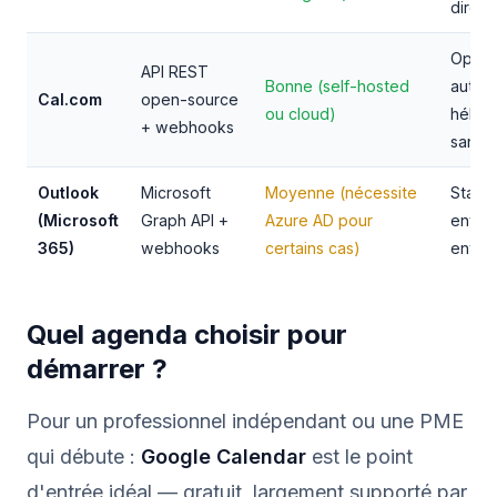
direct
Open-
API REST
Bonne (self-hosted
auto-
Cal.com
open-source
ou cloud)
héber
+ webhooks
sans s
Outlook
Microsoft
Moyenne (nécessite
Stand
(Microsoft
Graph API +
Azure AD pour
envir
365)
webhooks
certains cas)
entrep
Quel agenda choisir pour
démarrer ?
Pour un professionnel indépendant ou une PME
qui débute :
Google Calendar
est le point
d'entrée idéal — gratuit, largement supporté par